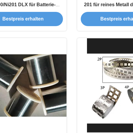
0/Ni201 DLX für Batterie-
201 für reines Metall d
Punktschweissen
32650 des Nickel
Bestpreis erhalten
Bestpreis erha