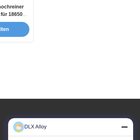
hochreiner
 für 18650
en ISO 9001
lten
Unsere Adresse
DLX Alloy
Adresse des Unternehmens