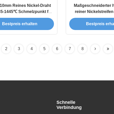
-10mm Reines Nickel-Draht
Maßgeschneiderter 
35-1445℃ Schmelzpunkt für
reiner Nickelstreifen
industrielle Zwecke
Batterie-Spot-Schweiß
Bestpreis erhalten
Bestpreis erha
zertifiziert
2
3
4
5
6
7
8
Schnelle
Verbindung