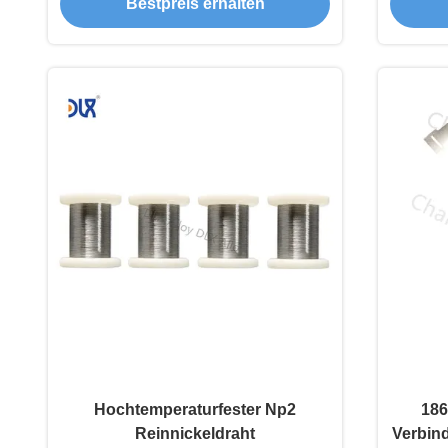
Bestpreis erhalten
Hochtemperaturfester Np2
186
Reinnickeldraht
Verbind