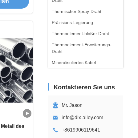
Draht
lten
Thermischer Spray-Draht
Präzisions-Legierung
Thermoelement-bloßer Draht
Thermoelement-Erweiterungs-
Draht
Mineralisoliertes Kabel
Platin-Iridium-Legierung
Kobaltchromlegierung
Kontaktieren Sie uns
Nitinollegierung
Mr. Jason
Metallschaum
info@dlx-alloy.com
Metalllegierung
 Metall des
Erwärmungsreihe
+8619906119641