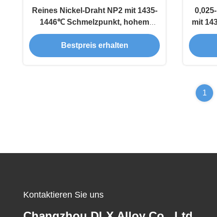
Reines Nickel-Draht NP2 mit 1435-
0,025
1446℃ Schmelzpunkt, hohem
mit 14
Widerstand und geringer
Bestpreis erhalten
Korrosionsrate für industrielle
Anwendungen
1
Kontaktieren Sie uns
Changzhou DLX Alloy Co., Ltd.