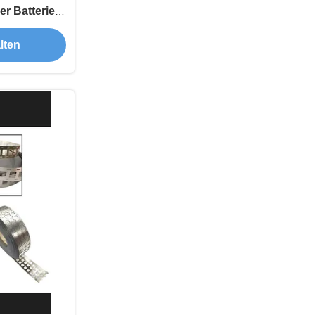
er Batterie-
-18650
lten