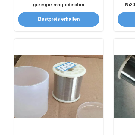
geringer magnetischer
Ni20
Permeabilität, hoher
Bestpreis erhalten
Wärmeleitfähigkeit und
ausgezeichneter Schweißbarkeit
für industrielle Anwendungen