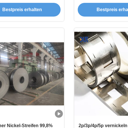
9.5mm der Breiten-2p
Bestpreis erhalten
Bestpreis erha
ner Nickel-Streifen 99,8%
2p/3p/4p/5p vernickeln