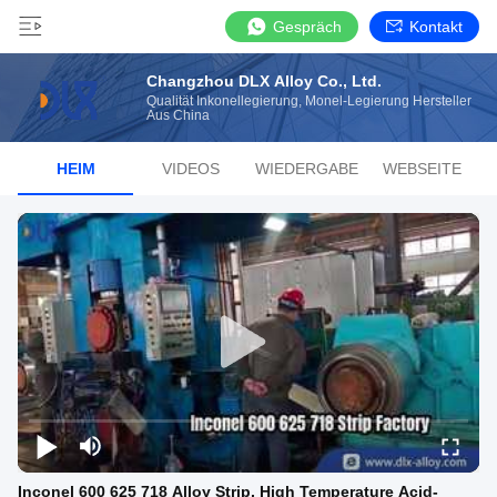
Gespräch
Kontakt
Changzhou DLX Alloy Co., Ltd.
Qualität Inkonellegierung, Monel-Legierung Hersteller
Aus China
HEIM
VIDEOS
WIEDERGABE
WEBSEITE
Inconel 600 625 718 Alloy Strip, High Temperature Acid-