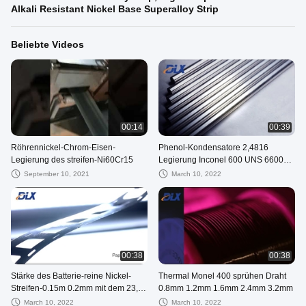
Alkali Resistant Nickel Base Superalloy Strip
Beliebte Videos
00:14
00:39
Röhrennickel-Chrom-Eisen-
Phenol-Kondensatore 2,4816
Legierung des streifen-Ni60Cr15
Legierung Inconel 600 UNS 6600
Inconel
September 10, 2021
March 10, 2022
00:38
00:38
Stärke des Batterie-reine Nickel-
Thermal Monel 400 sprühen Draht
Streifen-0.15m 0.2mm mit dem 23,4
0.8mm 1.2mm 1.6mm 2.4mm 3.2mm
Neigungs-Abstand
March 10, 2022
March 10, 2022