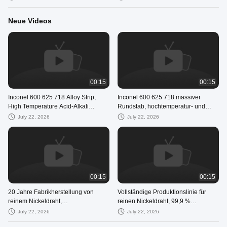
Neue Videos
00:15
00:15
Inconel 600 625 718 Alloy Strip,
Inconel 600 625 718 massiver
High Temperature Acid-Alkali
Rundstab, hochtemperatur- und
Resistant Nickel Base Superalloy
säurekorrosionsbeständiger
July 22, 2026
July 22, 2026
Strip
Nickellegierungsstab für
00:15
00:15
20 Jahre Fabrikherstellung von
Vollständige Produktionslinie für
reinem Nickeldraht,
reinen Nickeldraht, 99,9 %
kundenspezifischer weicher/harter
hochreiner Ni200 Ni201-Nickeldraht
July 22, 2026
July 22, 2026
Nickeldraht für neue Energie
für die Wasserstoffelektrizität