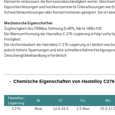
Elemente verbessern die Korrosionsbeständigkeit weiter. Gleichzeiti
Hypochloritlösungen und hochkonzentrierte Chloratlösungen wie Eisen
Schwefelsäurelösungen aller Konzentrationen geeignet. Sie ist ei
Mechanische Eigenschaften:
Zugfestigkeit:
σb≥730Mpa
, Dehnung:
δ≥40%
, Härte: HRB≤100.
Die Warmumformung der Hastelloy C-276-Legierung erfolgt sofortig
Festigkeit.
Die Umformbarkeit der Hastelloy C-276-Legierung ist ähnlich wie bei
jedoch höhere Spannungen und eine schnellere Kaltverfestigungsrat
Zwischenglühbehandlung erforderlich.
Chemische Eigenschaften von Hastelloy C276
Hastelloy-
Ni
Cr
Co
Mo
Legierung
C276
Rest
14.5-16.5
2.5 Max
15.0-17.